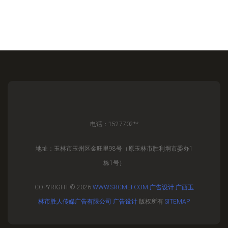
电话：1527702**
地址：玉林市玉州区金旺里98号（原玉林市胜利垌市委办1
栋1号）
COPYRIGHT © 2026
WWW.SRCMEI.COM
广告设计
广西玉
林市胜人传媒广告有限公司
广告设计
版权所有
SITEMAP